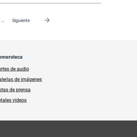
…
Siguiente página
Siguiente
emeroteca
rtes de audio
lerías de imágenes
tas de prensa
tales vídeos