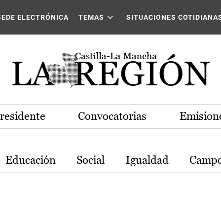
stilla-La Mancha
SEDE ELECTRÓNICA
TEMAS
SITUACIONES COTIDIANA
Presidente
Convocatorias
Emisione
Educación
Social
Igualdad
Camp