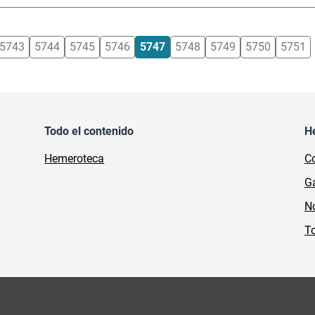
5743
5744
5745
5746
5747
5748
5749
5750
5751
Todo el contenido
H
Hemeroteca
Co
Ga
No
To