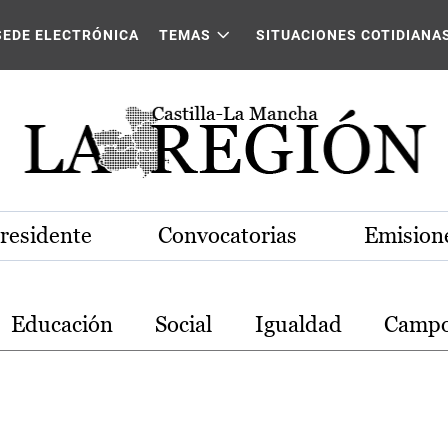
stilla-La Mancha
SEDE ELECTRÓNICA
TEMAS
SITUACIONES COTIDIANA
Presidente
Convocatorias
Emisione
Educación
Social
Igualdad
Camp