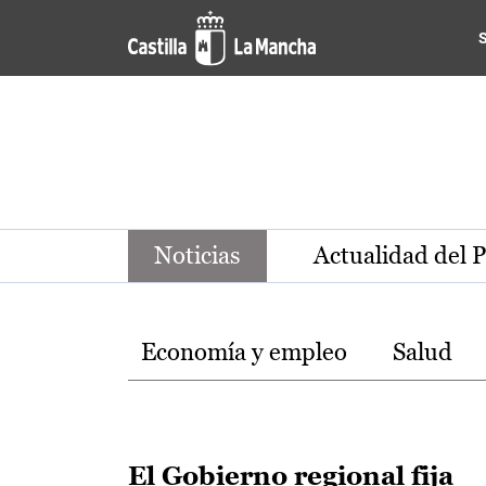
Noticias de la región de Ca
Pasar al contenido principal
Noticias
Actualidad del 
Temas
Economía y empleo
Salud
El Gobierno regional fija