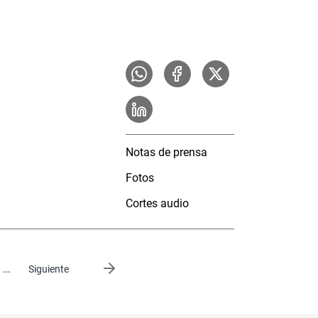
Notas de prensa
Fotos
Cortes audio
…
Siguiente página
Siguiente