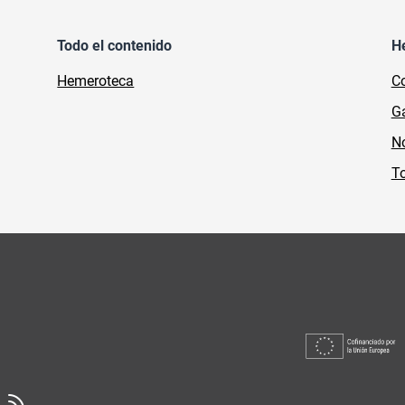
Todo el contenido
H
Hemeroteca
Co
Ga
No
To