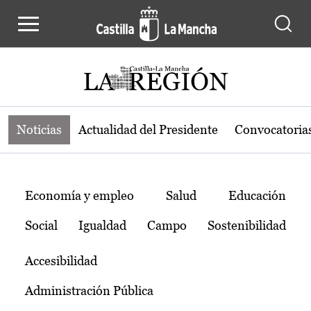
Noticias de la región de Castilla-L
Pasar al contenido principal
Noticias
Actualidad del Presidente
Convocatoria
Temas
Economía y empleo
Salud
Educación
Social
Igualdad
Campo
Sostenibilidad
Accesibilidad
Administración Pública