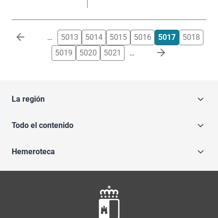
Paginación
…
5013
5014
5015
5016
5017
5018
5019
5020
5021
…
La región
Todo el contenido
Hemeroteca