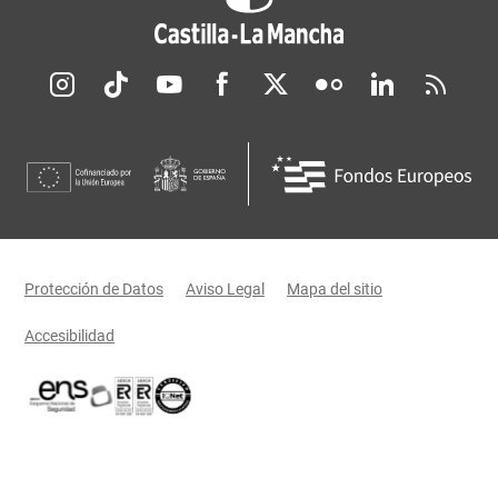
Redes sociales JCCM
Menú legal
Protección de Datos
Aviso Legal
Mapa del sitio
Accesibilidad
Certificaciones oficiales del Gobierno de Castilla-La Mancha