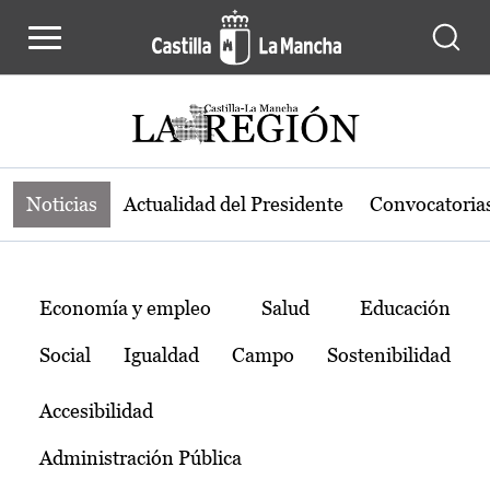
Noticias de la región de Castilla-L
Pasar al contenido principal
Noticias
Actualidad del Presidente
Convocatoria
Temas
Economía y empleo
Salud
Educación
Social
Igualdad
Campo
Sostenibilidad
Accesibilidad
Administración Pública