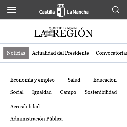
Noticias de la región de Castilla-L
Pasar al contenido principal
Noticias
Actualidad del Presidente
Convocatoria
Temas
Economía y empleo
Salud
Educación
Social
Igualdad
Campo
Sostenibilidad
Accesibilidad
Administración Pública