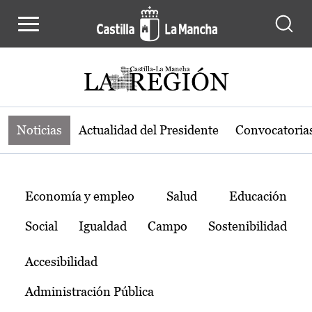
Noticias de la región de Castilla-L
Pasar al contenido principal
Noticias
Actualidad del Presidente
Convocatoria
Temas
Economía y empleo
Salud
Educación
Social
Igualdad
Campo
Sostenibilidad
Accesibilidad
Administración Pública