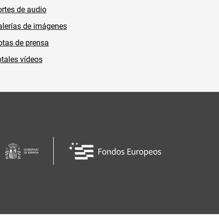
rtes de audio
lerías de imágenes
tas de prensa
tales vídeos