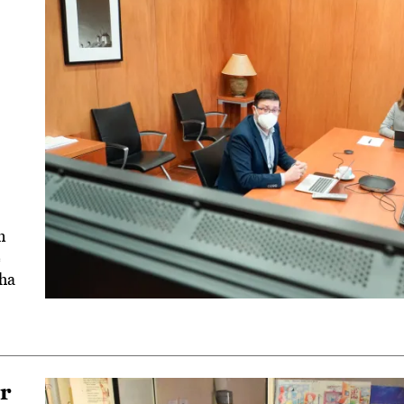
n
e
 ha
r