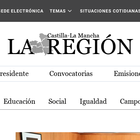
stilla-La Mancha
SEDE ELECTRÓNICA
TEMAS
SITUACIONES COTIDIANA
Presidente
Convocatorias
Emisione
Educación
Social
Igualdad
Camp