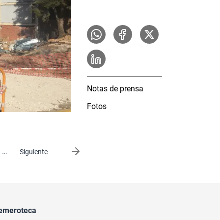
Notas de prensa
Fotos
…
Siguiente página
Siguiente
emeroteca