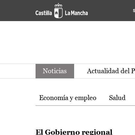
Noticias de la región de Ca
Pasar al contenido principal
Noticias
Actualidad del 
Temas
Economía y empleo
Salud
El Gobierno regional