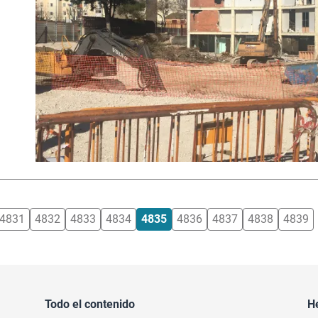
4831
4832
4833
4834
4835
4836
4837
4838
4839
Todo el contenido
H