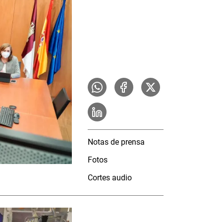
Notas de prensa
Fotos
Cortes audio