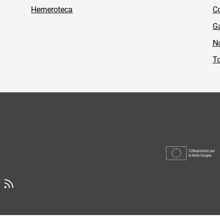
Hemeroteca
Co
Ga
No
To