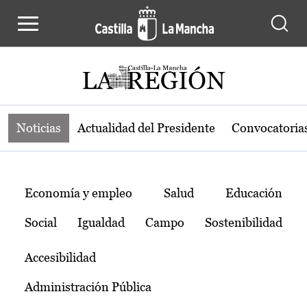
Noticias de la región de Castilla-L
Pasar al contenido principal
Noticias
Actualidad del Presidente
Convocatoria
Temas
Economía y empleo
Salud
Educación
Social
Igualdad
Campo
Sostenibilidad
Accesibilidad
Administración Pública