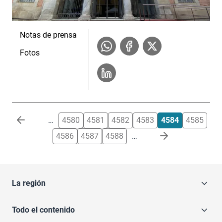
Notas de prensa
Fotos
Paginación
…
4580
4581
4582
4583
4584
4585
4586
4587
4588
…
La región
Todo el contenido