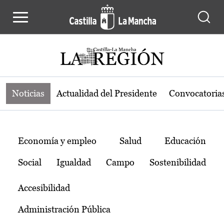
Noticias de la región de Castilla-L
Pasar al contenido principal
Noticias
Actualidad del Presidente
Convocatoria
Temas
Economía y empleo
Salud
Educación
Social
Igualdad
Campo
Sostenibilidad
Accesibilidad
Administración Pública