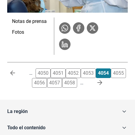
Notas de prensa
Fotos
Paginación
…
4050
4051
4052
4053
4054
4055
4056
4057
4058
…
La región
Todo el contenido