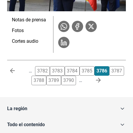
Notas de prensa
Fotos
Cortes audio
Paginación
…
3782
3783
3784
3785
3786
3787
3788
3789
3790
…
La región
Todo el contenido