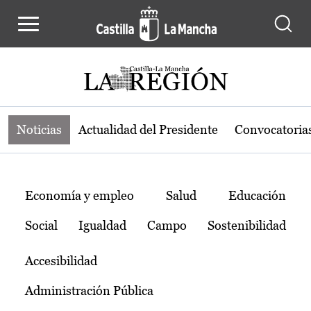
Noticias de la región de Castilla-L
Pasar al contenido principal
Noticias
Actualidad del Presidente
Convocatoria
Temas
Economía y empleo
Salud
Educación
Social
Igualdad
Campo
Sostenibilidad
Accesibilidad
Administración Pública