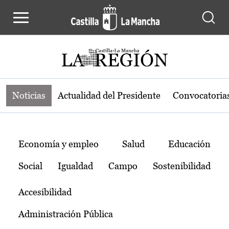
Noticias de la región de Castilla-L
Pasar al contenido principal
Noticias
Actualidad del Presidente
Convocatoria
Temas
Economía y empleo
Salud
Educación
Social
Igualdad
Campo
Sostenibilidad
Accesibilidad
Administración Pública