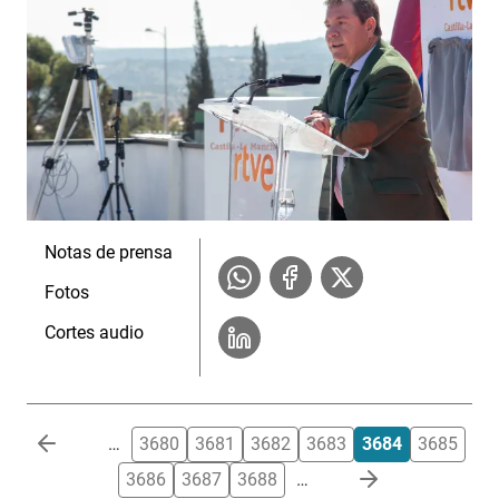
Notas de prensa
Fotos
Cortes audio
Paginación
…
3680
3681
3682
3683
3684
3685
3686
3687
3688
…