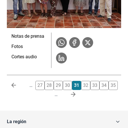
Notas de prensa
Fotos
Cortes audio
Paginación
…
27
28
29
30
31
32
33
34
35
…
La región