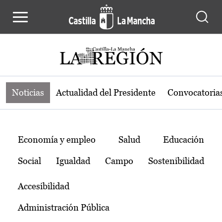
Noticias de la región de Castilla-L
Pasar al contenido principal
Noticias
Actualidad del Presidente
Convocatoria
Temas
Economía y empleo
Salud
Educación
Social
Igualdad
Campo
Sostenibilidad
Accesibilidad
Administración Pública