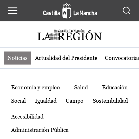
Noticias de la región de Castilla-L
Pasar al contenido principal
Noticias
Actualidad del Presidente
Convocatoria
Temas
Economía y empleo
Salud
Educación
Social
Igualdad
Campo
Sostenibilidad
Accesibilidad
Administración Pública