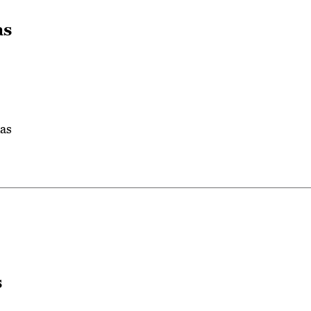
as
das
s