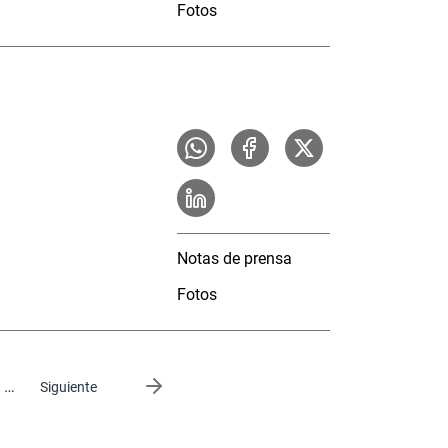
Fotos
Notas de prensa
Fotos
…
Siguiente página
Siguiente