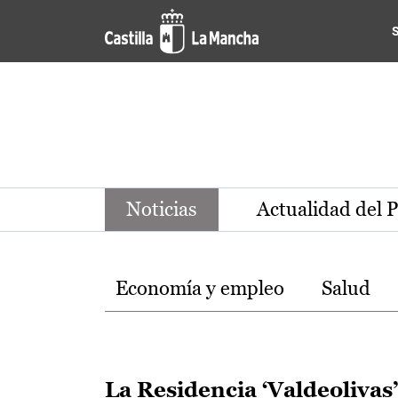
Noticias de la región de Ca
Pasar al contenido principal
Noticias
Actualidad del 
Temas
Economía y empleo
Salud
La Residencia ‘Valdeolivas’