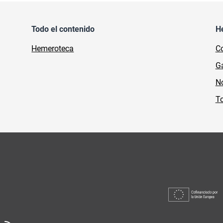
Todo el contenido
H
Hemeroteca
Co
Ga
No
To