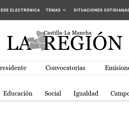
stilla-La Mancha
SEDE ELECTRÓNICA
TEMAS
SITUACIONES COTIDIANA
Presidente
Convocatorias
Emisione
Educación
Social
Igualdad
Camp