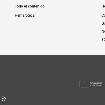
Todo el contenido
H
Hemeroteca
Co
Ga
No
To