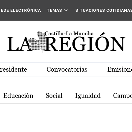
stilla-La Mancha
SEDE ELECTRÓNICA
TEMAS
SITUACIONES COTIDIANA
Presidente
Convocatorias
Emisione
Educación
Social
Igualdad
Camp