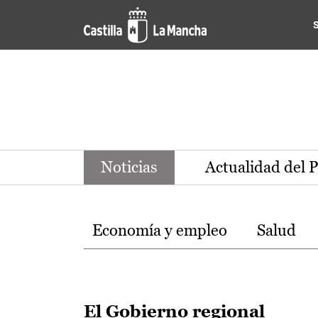
Noticias de la región de Ca
Pasar al contenido principal
Noticias
Actualidad del 
Temas
Economía y empleo
Salud
El Gobierno regional