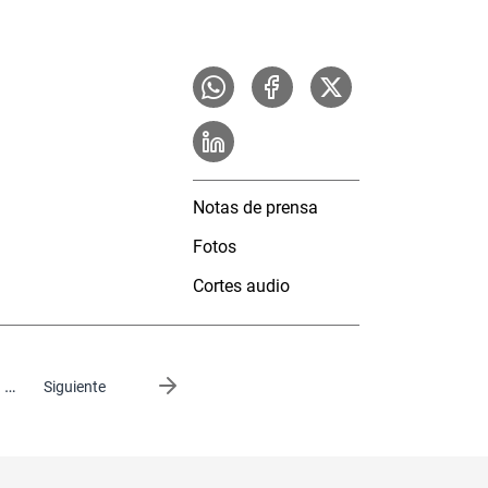
Notas de prensa
Fotos
Cortes audio
…
Siguiente página
Siguiente