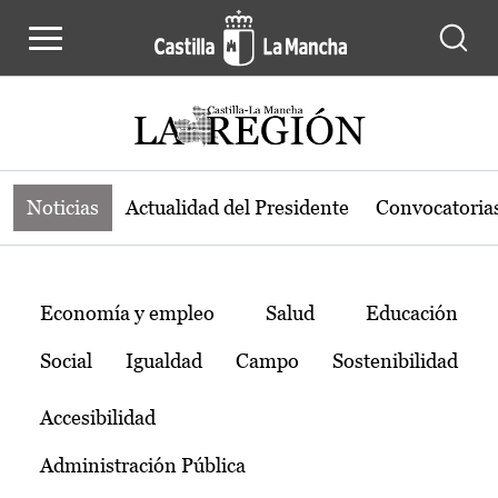
Noticias de la región de Castilla-L
Pasar al contenido principal
Noticias
Actualidad del Presidente
Convocatoria
Temas
Economía y empleo
Salud
Educación
Social
Igualdad
Campo
Sostenibilidad
Accesibilidad
Administración Pública