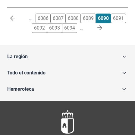
Paginación
…
6086
6087
6088
6089
6090
6091
6092
6093
6094
…
La región
Todo el contenido
Hemeroteca