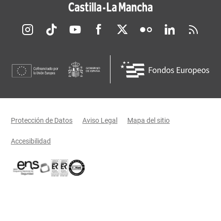
Redes sociales JCCM
Menú legal
Protección de Datos
Aviso Legal
Mapa del sitio
Accesibilidad
Certificaciones oficiales del Gobierno de Castilla-La Mancha