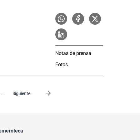
Notas de prensa
Fotos
…
Siguiente página
Siguiente
emeroteca