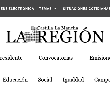
stilla-La Mancha
SEDE ELECTRÓNICA
TEMAS
SITUACIONES COTIDIANA
Presidente
Convocatorias
Emisione
Educación
Social
Igualdad
Camp