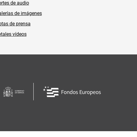
rtes de audio
lerías de imágenes
tas de prensa
tales vídeos