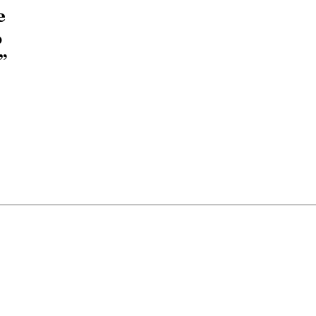
e
o
”