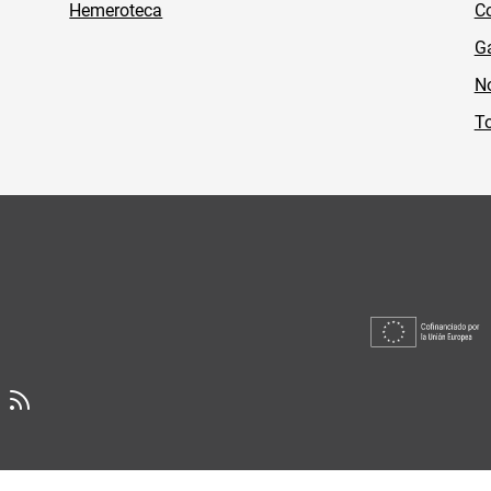
Hemeroteca
Co
Ga
No
To