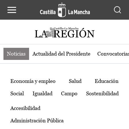
Noticias de la región de Castilla-L
Pasar al contenido principal
Noticias
Actualidad del Presidente
Convocatoria
Temas
Economía y empleo
Salud
Educación
Social
Igualdad
Campo
Sostenibilidad
Accesibilidad
Administración Pública