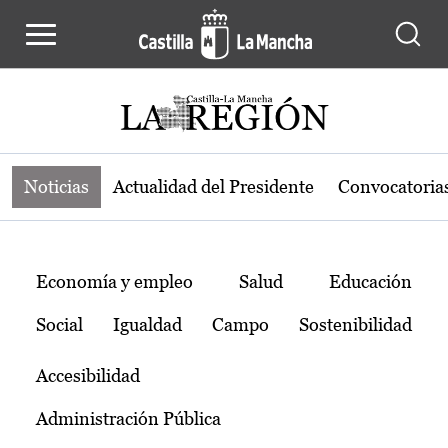
Noticias de la región de Castilla-L
Pasar al contenido principal
Noticias
Actualidad del Presidente
Convocatoria
Temas
Economía y empleo
Salud
Educación
Social
Igualdad
Campo
Sostenibilidad
Accesibilidad
Administración Pública