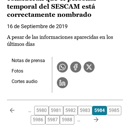
temporal del SESCAM está
correctamente nombrado
16 de Septiembre de 2019
A pesar de las informaciones aparecidas en los
últimos días
Notas de prensa
Fotos
Cortes audio
Paginación
…
5980
5981
5982
5983
5984
5985
5986
5987
5988
…