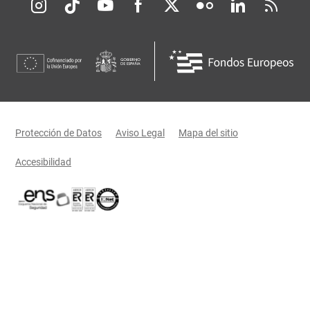
Redes sociales JCCM
Menú legal
Protección de Datos
Aviso Legal
Mapa del sitio
Accesibilidad
Certificaciones oficiales del Gobierno de Castilla-La Mancha