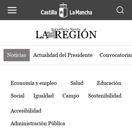
Noticias de la región de Castilla-L
Pasar al contenido principal
Noticias
Actualidad del Presidente
Convocatoria
Temas
Economía y empleo
Salud
Educación
Social
Igualdad
Campo
Sostenibilidad
Accesibilidad
Administración Pública