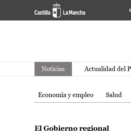
Noticias de la región de Ca
Pasar al contenido principal
Noticias
Actualidad del 
Temas
Economía y empleo
Salud
El Gobierno regional