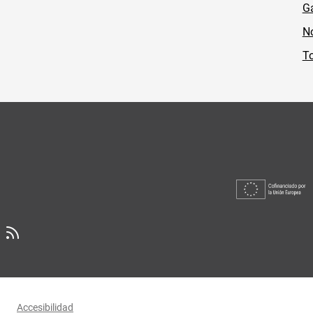
Ga
No
To
Accesibilidad