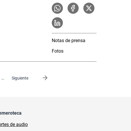
Notas de prensa
Fotos
…
Siguiente página
Siguiente
emeroteca
rtes de audio