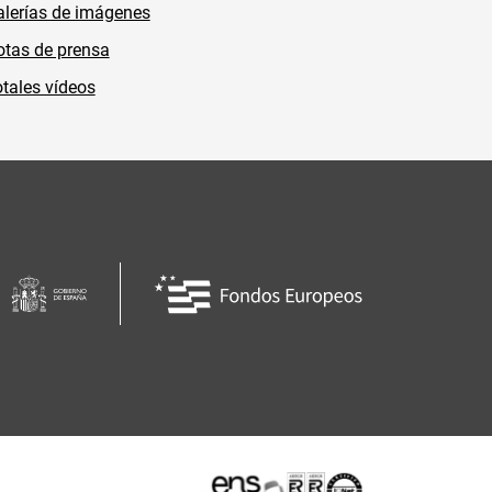
lerías de imágenes
tas de prensa
tales vídeos
Certificaciones o