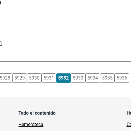
a
l
5928
5929
5930
5931
5932
5933
5934
5935
5936
Todo el contenido
H
Hemeroteca
Co