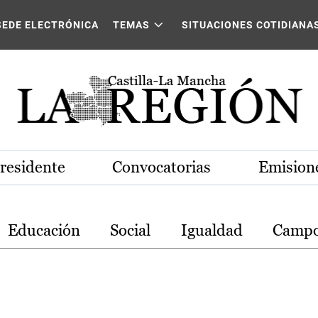
stilla-La Mancha
SEDE ELECTRÓNICA
TEMAS
SITUACIONES COTIDIANA
Presidente
Convocatorias
Emisione
Educación
Social
Igualdad
Camp