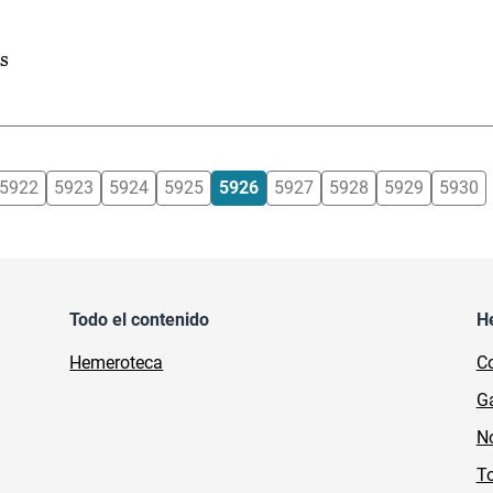
s
5922
5923
5924
5925
5926
5927
5928
5929
5930
Todo el contenido
H
Hemeroteca
Co
Ga
No
To