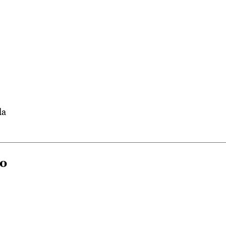
la
to