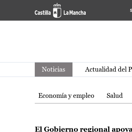
Noticias de la región de Ca
Pasar al contenido principal
Noticias
Actualidad del 
Temas
Economía y empleo
Salud
El Gobierno regional apoy