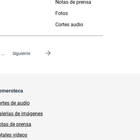
Notas de prensa
Fotos
Cortes audio
…
Siguiente página
Siguiente
emeroteca
rtes de audio
lerías de imágenes
tas de prensa
tales vídeos