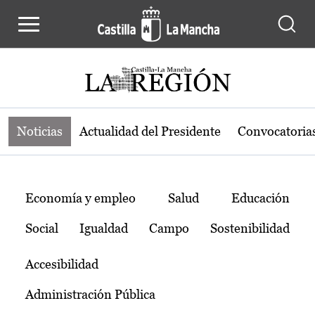
Noticias de la región de Castilla-L
Pasar al contenido principal
Noticias
Actualidad del Presidente
Convocatoria
Temas
Economía y empleo
Salud
Educación
Social
Igualdad
Campo
Sostenibilidad
Accesibilidad
Administración Pública