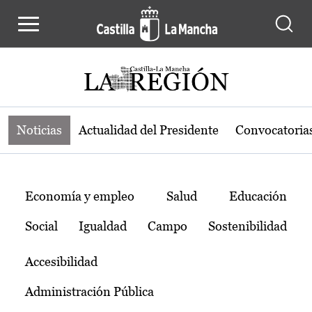
Noticias de la región de Castilla-L
Pasar al contenido principal
Noticias
Actualidad del Presidente
Convocatoria
Temas
Economía y empleo
Salud
Educación
Social
Igualdad
Campo
Sostenibilidad
Accesibilidad
Administración Pública