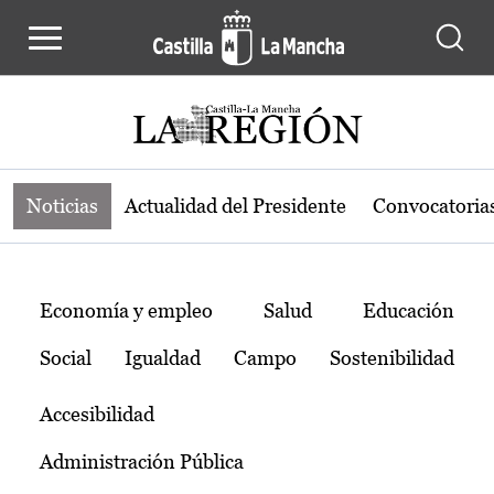
Noticias de la región de Castilla-L
Pasar al contenido principal
Noticias
Actualidad del Presidente
Convocatoria
Temas
Economía y empleo
Salud
Educación
Social
Igualdad
Campo
Sostenibilidad
Accesibilidad
Administración Pública