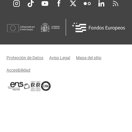
Redes sociales JCCM
Menú legal
Protección de Datos
Aviso Legal
Mapa del sitio
Accesibilidad
Certificaciones oficiales del Gobierno de Castilla-La Mancha