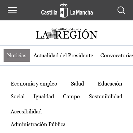
Noticias de la región de Castilla-L
Pasar al contenido principal
Noticias
Actualidad del Presidente
Convocatoria
Temas
Economía y empleo
Salud
Educación
Social
Igualdad
Campo
Sostenibilidad
Accesibilidad
Administración Pública