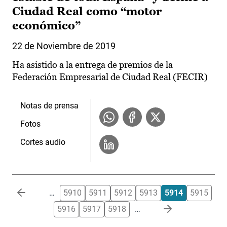
Ciudad Real como “motor
económico”
22 de Noviembre de 2019
Ha asistido a la entrega de premios de la
Federación Empresarial de Ciudad Real (FECIR)
Notas de prensa
Fotos
Cortes audio
Paginación
…
5910
5911
5912
5913
5914
5915
5916
5917
5918
…