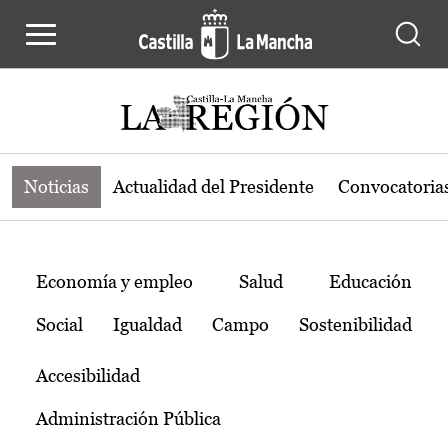
Noticias de la región de Castilla-L
Pasar al contenido principal
Noticias
Actualidad del Presidente
Convocatoria
Temas
Economía y empleo
Salud
Educación
Social
Igualdad
Campo
Sostenibilidad
Accesibilidad
Administración Pública