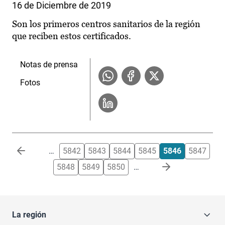
16 de Diciembre de 2019
Son los primeros centros sanitarios de la región
que reciben estos certificados.
Notas de prensa
Fotos
Paginación
…
5842
5843
5844
5845
5846
5847
5848
5849
5850
…
La región