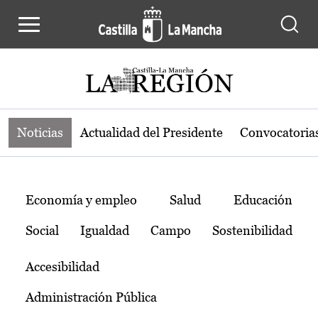
Noticias de la región de Castilla-L
Pasar al contenido principal
Noticias
Actualidad del Presidente
Convocatoria
Temas
Economía y empleo
Salud
Educación
Social
Igualdad
Campo
Sostenibilidad
Accesibilidad
Administración Pública