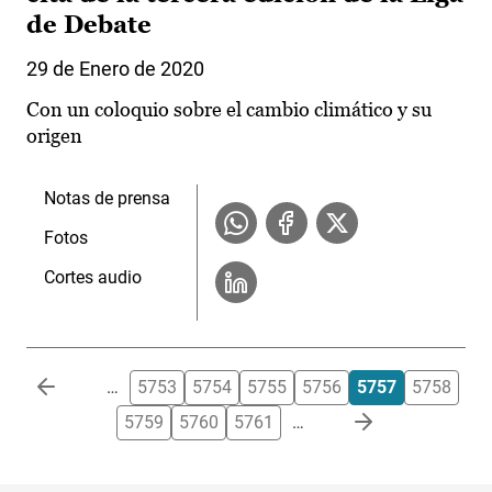
de Debate
29 de Enero de 2020
Con un coloquio sobre el cambio climático y su
origen
Notas de prensa
Fotos
Cortes audio
Paginación
…
5753
5754
5755
5756
5757
5758
5759
5760
5761
…