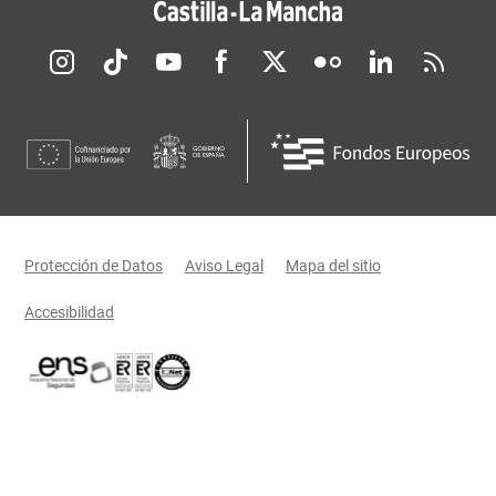
Redes sociales JCCM
Menú legal
Protección de Datos
Aviso Legal
Mapa del sitio
Accesibilidad
Certificaciones oficiales del Gobierno de Castilla-La Mancha