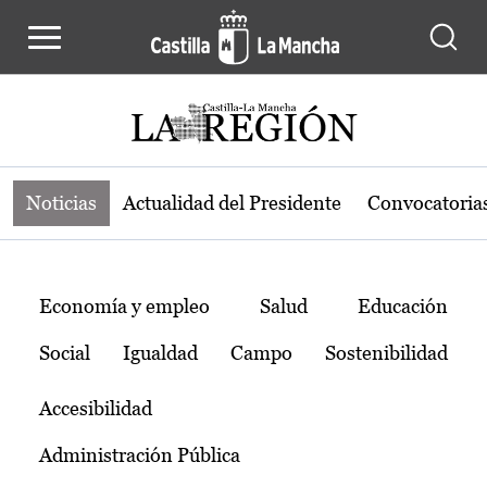
Noticias de la región de Castilla-L
Pasar al contenido principal
Noticias
Actualidad del Presidente
Convocatoria
Temas
Economía y empleo
Salud
Educación
Social
Igualdad
Campo
Sostenibilidad
Accesibilidad
Administración Pública