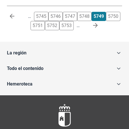
Paginación
…
5745
5746
5747
5748
5749
5750
5751
5752
5753
…
La región
Todo el contenido
Hemeroteca