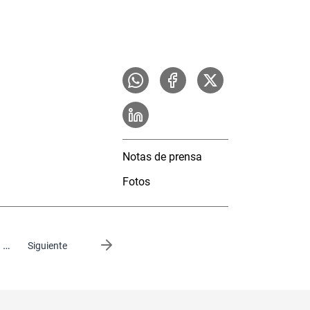
Notas de prensa
Fotos
…
Siguiente página
Siguiente