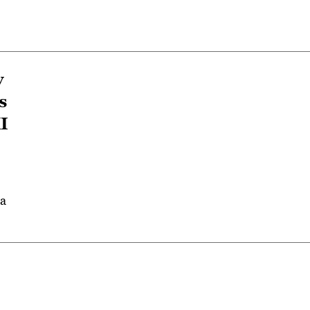
y
s
XI
la