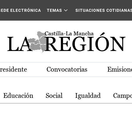
stilla-La Mancha
SEDE ELECTRÓNICA
TEMAS
SITUACIONES COTIDIANA
Presidente
Convocatorias
Emisione
Educación
Social
Igualdad
Camp