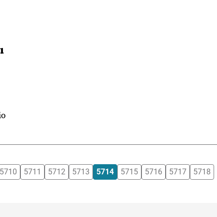
u
io
5710
5711
5712
5713
5714
5715
5716
5717
5718