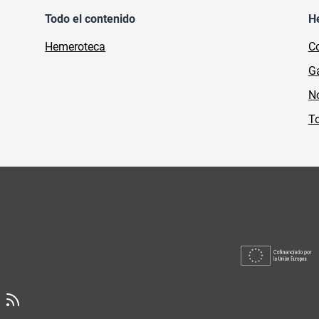
Todo el contenido
H
Hemeroteca
Co
Ga
No
To