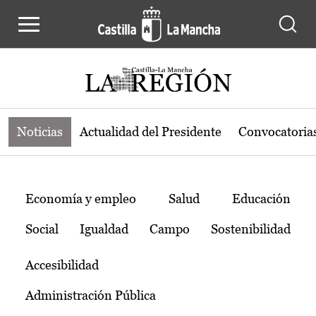
Noticias de la región de Castilla-L
Pasar al contenido principal
Noticias
Actualidad del Presidente
Convocatoria
Temas
Economía y empleo
Salud
Educación
Social
Igualdad
Campo
Sostenibilidad
Accesibilidad
Administración Pública