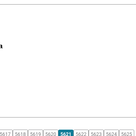
a
5617
5618
5619
5620
5621
5622
5623
5624
5625