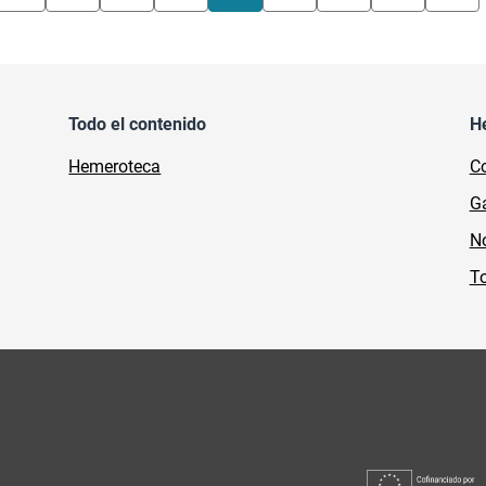
Todo el contenido
H
Hemeroteca
Co
Ga
No
To