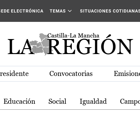
stilla-La Mancha
SEDE ELECTRÓNICA
TEMAS
SITUACIONES COTIDIANA
Presidente
Convocatorias
Emisione
Educación
Social
Igualdad
Camp