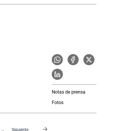
Notas de prensa
Fotos
…
Siguiente página
Siguiente