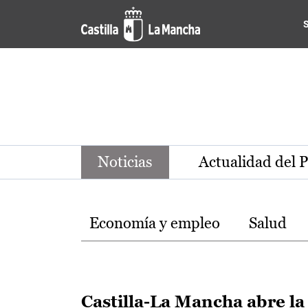
Noticias de la región de Ca
Pasar al contenido principal
Noticias
Actualidad del 
Temas
Economía y empleo
Salud
Castilla-La Mancha abre la