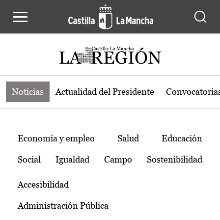
Noticias de la región de Castilla-L
Pasar al contenido principal
Noticias
Actualidad del Presidente
Convocatoria
Temas
Economía y empleo
Salud
Educación
Social
Igualdad
Campo
Sostenibilidad
Accesibilidad
Administración Pública