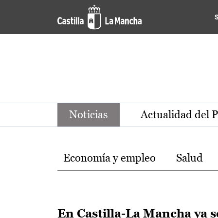
Noticias de la región de Ca
Pasar al contenido principal
Noticias
Actualidad del 
Temas
Economía y empleo
Salud
En Castilla-La Mancha ya s