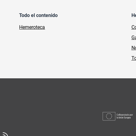
Todo el contenido
H
Hemeroteca
Co
Ga
No
To