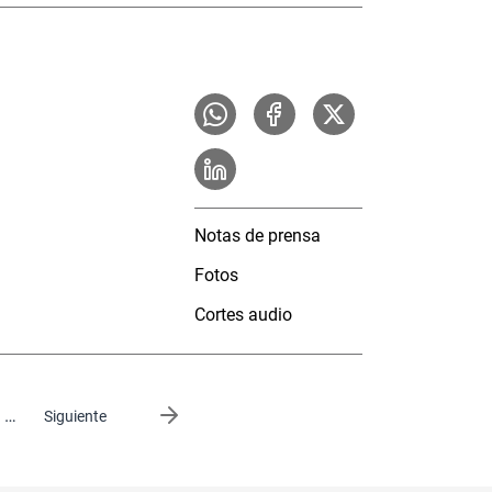
Notas de prensa
Fotos
Cortes audio
…
Siguiente página
Siguiente