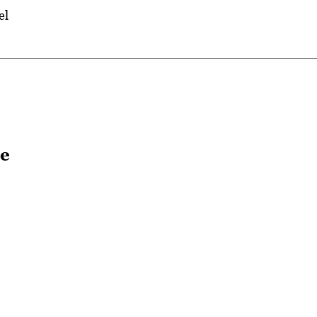
el
de