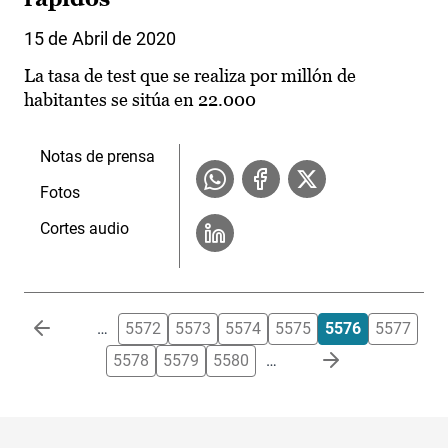
15 de Abril de 2020
La tasa de test que se realiza por millón de
habitantes se sitúa en 22.000
Notas de prensa
Fotos
Cortes audio
Paginación
…
5572
5573
5574
5575
5576
5577
5578
5579
5580
…