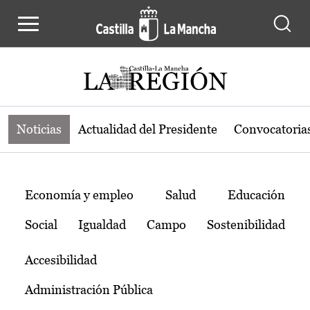
Noticias de la región de Castilla-L
Pasar al contenido principal
Noticias
Actualidad del Presidente
Convocatoria
Temas
Economía y empleo
Salud
Educación
Social
Igualdad
Campo
Sostenibilidad
Accesibilidad
Administración Pública