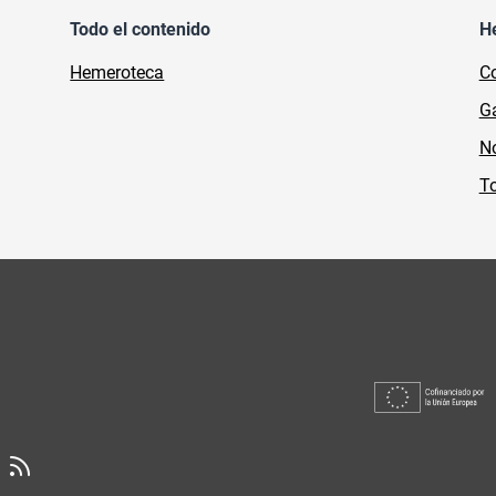
Todo el contenido
H
Hemeroteca
Co
Ga
No
To