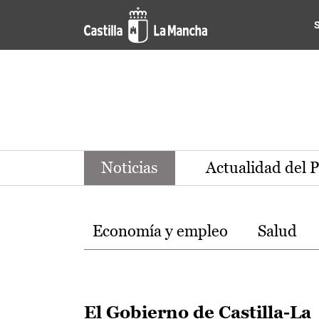
Noticias de la región de Ca
Pasar al contenido principal
Noticias
Actualidad del 
Temas
Economía y empleo
Salud
El Gobierno de Castilla-La