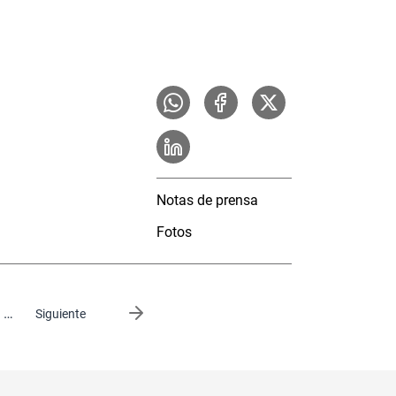
Notas de prensa
Fotos
…
Siguiente página
Siguiente