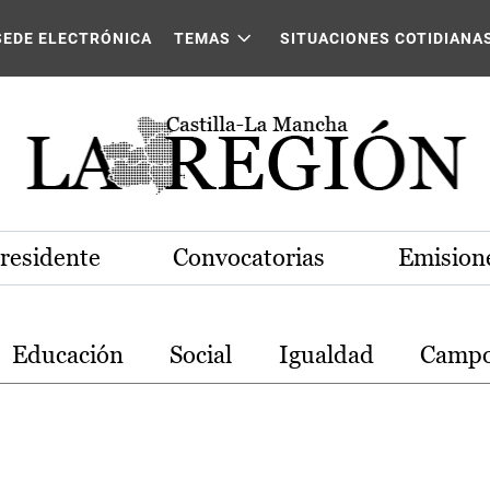
stilla-La Mancha
SEDE ELECTRÓNICA
TEMAS
SITUACIONES COTIDIANA
Presidente
Convocatorias
Emisione
Educación
Social
Igualdad
Camp