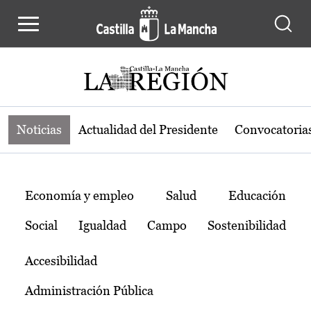
Noticias de la región de Castilla-L
Pasar al contenido principal
Noticias
Actualidad del Presidente
Convocatoria
Temas
Economía y empleo
Salud
Educación
Social
Igualdad
Campo
Sostenibilidad
Accesibilidad
Administración Pública