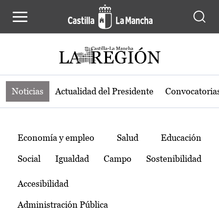
Noticias de la región de Castilla-L
Pasar al contenido principal
Noticias
Actualidad del Presidente
Convocatoria
Temas
Economía y empleo
Salud
Educación
Social
Igualdad
Campo
Sostenibilidad
Accesibilidad
Administración Pública