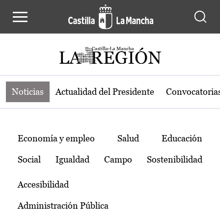
Noticias de la región de Castilla-L
Pasar al contenido principal
Noticias
Actualidad del Presidente
Convocatoria
Temas
Economía y empleo
Salud
Educación
Social
Igualdad
Campo
Sostenibilidad
Accesibilidad
Administración Pública