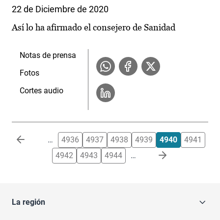
22 de Diciembre de 2020
Así lo ha afirmado el consejero de Sanidad
Notas de prensa
Fotos
Cortes audio
Paginación
…
4936
4937
4938
4939
4940
4941
4942
4943
4944
…
La región