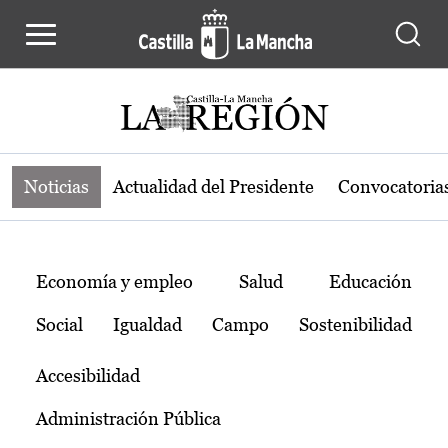
Noticias de la región de Castilla-L
Pasar al contenido principal
Noticias
Actualidad del Presidente
Convocatoria
Temas
Economía y empleo
Salud
Educación
Social
Igualdad
Campo
Sostenibilidad
Accesibilidad
Administración Pública