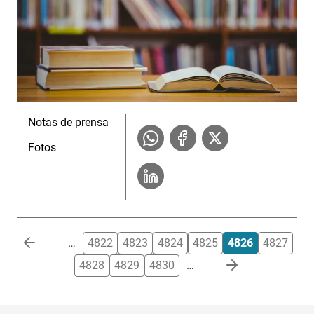
Notas de prensa
Fotos
Paginación
…
4822
4823
4824
4825
4826
4827
4828
4829
4830
…