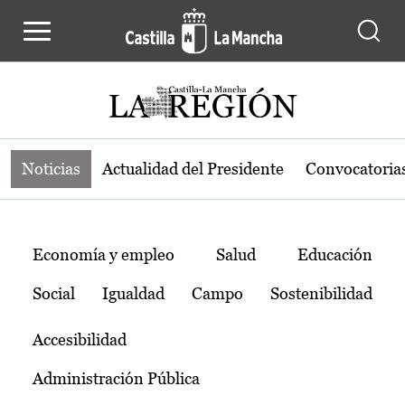
Noticias de la región de Castilla-L
Pasar al contenido principal
Noticias
Actualidad del Presidente
Convocatoria
Temas
Economía y empleo
Salud
Educación
Social
Igualdad
Campo
Sostenibilidad
Accesibilidad
Administración Pública