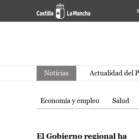
Noticias de la región de Ca
Pasar al contenido principal
Noticias
Actualidad del 
Temas
Economía y empleo
Salud
El Gobierno regional ha