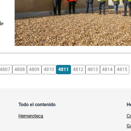
de
4807
4808
4809
4810
4811
4812
4813
4814
4815
Todo el contenido
H
Hemeroteca
Co
Ga