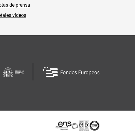
tas de prensa
tales vídeos
Certificaciones o