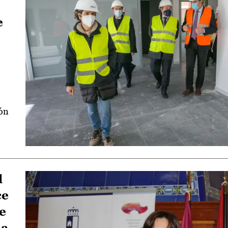
e
ión
l
ce
e
 a