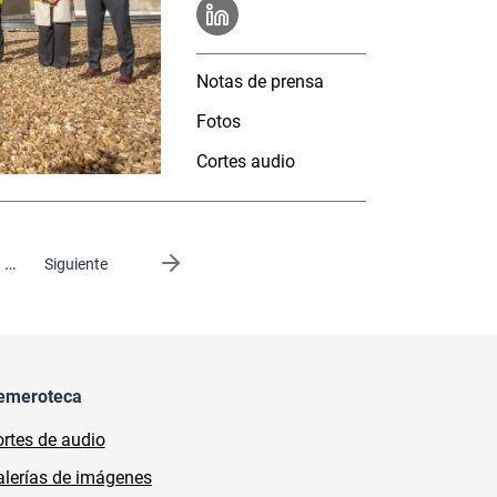
Notas de prensa
Fotos
Cortes audio
…
Siguiente página
Siguiente
emeroteca
rtes de audio
lerías de imágenes