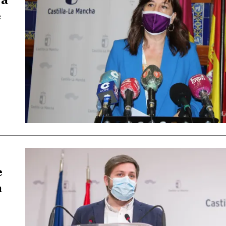
e
e
a