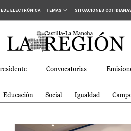
stilla-La Mancha
SEDE ELECTRÓNICA
TEMAS
SITUACIONES COTIDIANA
Presidente
Convocatorias
Emisione
Educación
Social
Igualdad
Camp