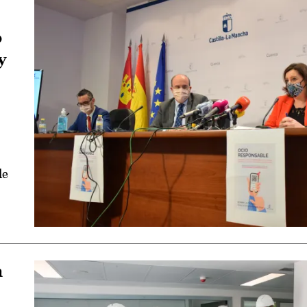
o
y
de
a