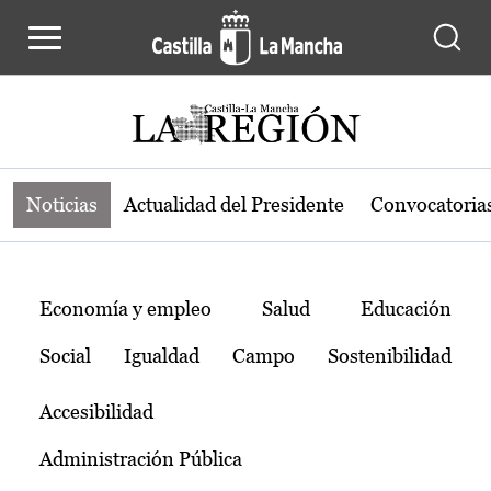
Noticias de la región de Castilla-L
Pasar al contenido principal
Noticias
Actualidad del Presidente
Convocatoria
Temas
Economía y empleo
Salud
Educación
Social
Igualdad
Campo
Sostenibilidad
Accesibilidad
Administración Pública