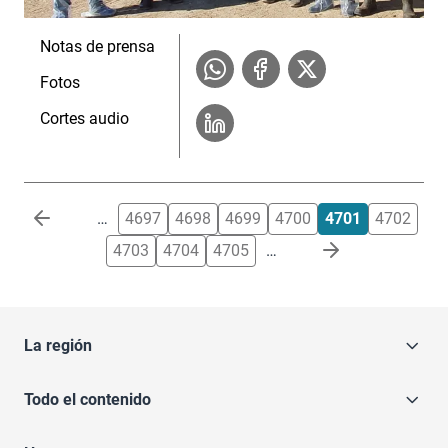
Notas de prensa
Fotos
Cortes audio
Paginación
…
4697
4698
4699
4700
4701
4702
4703
4704
4705
…
La región
Todo el contenido