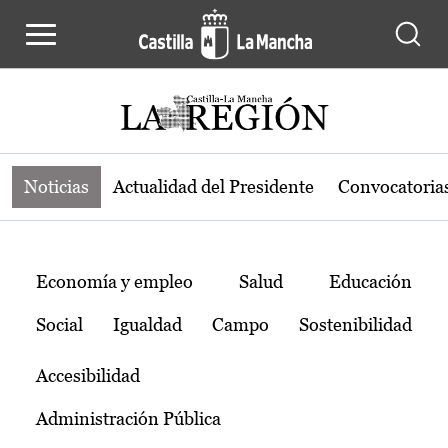
Noticias de la región de Castilla-L
Pasar al contenido principal
Noticias
Actualidad del Presidente
Convocatoria
Temas
Economía y empleo
Salud
Educación
Social
Igualdad
Campo
Sostenibilidad
Accesibilidad
Administración Pública