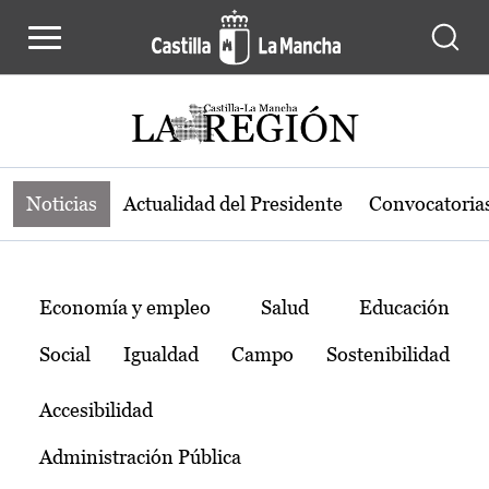
Noticias de la región de Castilla-L
Pasar al contenido principal
Noticias
Actualidad del Presidente
Convocatoria
Temas
Economía y empleo
Salud
Educación
Social
Igualdad
Campo
Sostenibilidad
Accesibilidad
Administración Pública