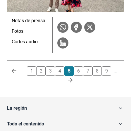
Notas de prensa
Fotos
Cortes audio
Paginación
1
2
3
4
5
6
7
8
9
…
La región
Todo el contenido