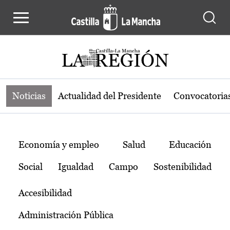
Noticias de la región de Castilla-L
Pasar al contenido principal
Noticias
Actualidad del Presidente
Convocatoria
Temas
Economía y empleo
Salud
Educación
Social
Igualdad
Campo
Sostenibilidad
Accesibilidad
Administración Pública