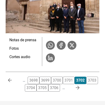
Notas de prensa
Fotos
Cortes audio
Paginación
…
3698
3699
3700
3701
3702
3703
3704
3705
3706
…