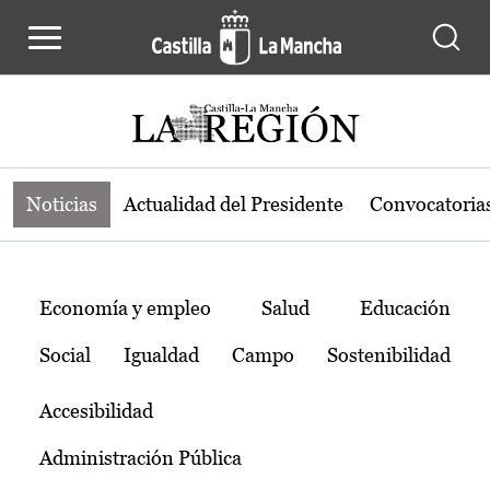
Noticias de la región de Castilla-L
Pasar al contenido principal
Noticias
Actualidad del Presidente
Convocatoria
Temas
Economía y empleo
Salud
Educación
Social
Igualdad
Campo
Sostenibilidad
Accesibilidad
Administración Pública