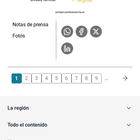
Notas de prensa
Fotos
Paginación
1
2
3
4
5
6
7
8
9
…
La región
Todo el contenido