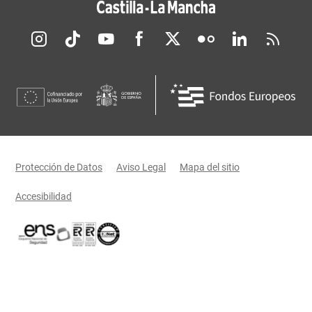
Redes sociales JCCM
Menú legal
Protección de Datos
Aviso Legal
Mapa del sitio
Accesibilidad
Certificaciones oficiales del Gobierno de Castilla-La Mancha