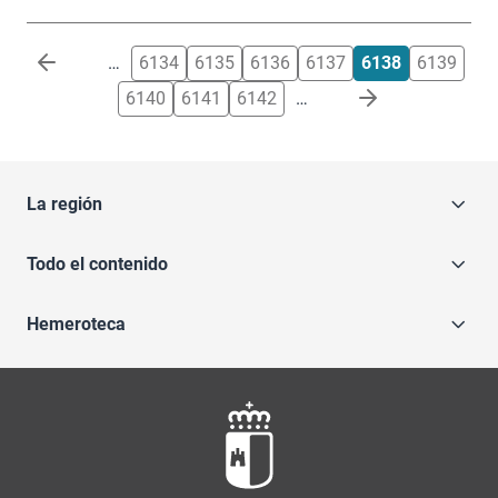
Paginación
…
6134
6135
6136
6137
6138
6139
6140
6141
6142
…
La región
Todo el contenido
Hemeroteca