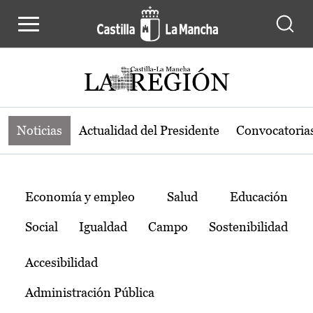
Noticias de la región de Castilla-L
Pasar al contenido principal
Noticias
Actualidad del Presidente
Convocatoria
Temas
Economía y empleo
Salud
Educación
Social
Igualdad
Campo
Sostenibilidad
Accesibilidad
Administración Pública