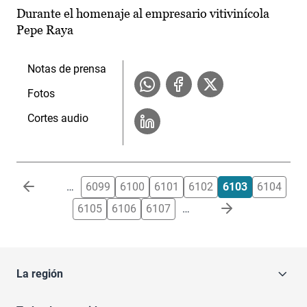
Durante el homenaje al empresario vitivinícola
Pepe Raya
Notas de prensa
Fotos
Cortes audio
Paginación
…
6099
6100
6101
6102
6103
6104
6105
6106
6107
…
La región