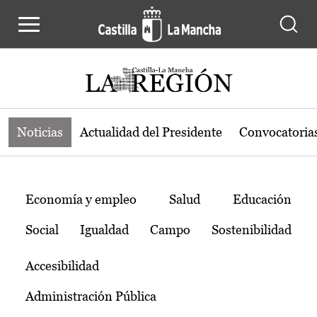
Noticias de la región de Castilla-L
Pasar al contenido principal
Noticias
Actualidad del Presidente
Convocatoria
Temas
Economía y empleo
Salud
Educación
Social
Igualdad
Campo
Sostenibilidad
Accesibilidad
Administración Pública